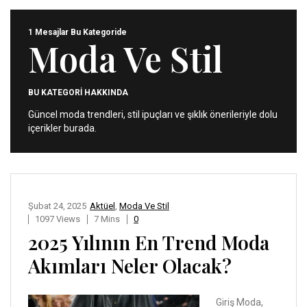
1 Mesajlar Bu Kategoride
Moda Ve Stil
BU KATEGORİ HAKKINDA
Güncel moda trendleri, stil ipuçları ve şıklık önerileriyle dolu
içerikler burada.
Şubat 24, 2025
Aktüel
,
Moda Ve Stil
1097 Views
7 Mins
0
2025 Yılının En Trend Moda
Akımları Neler Olacak?
Giriş Moda,