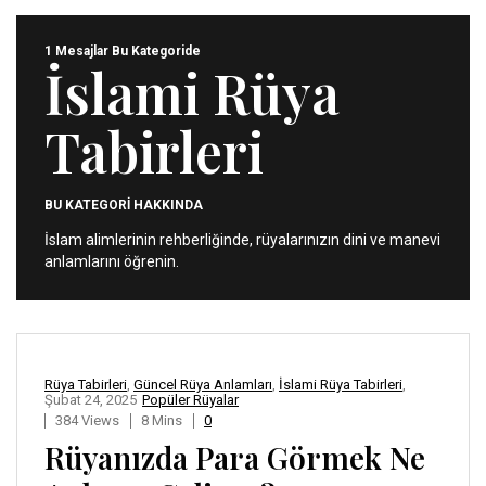
1 Mesajlar Bu Kategoride
İslami Rüya
Tabirleri
BU KATEGORİ HAKKINDA
İslam alimlerinin rehberliğinde, rüyalarınızın dini ve manevi
anlamlarını öğrenin.
Rüya Tabirleri
,
Güncel Rüya Anlamları
,
İslami Rüya Tabirleri
,
Şubat 24, 2025
Popüler Rüyalar
384 Views
8 Mins
0
Rüyanızda Para Görmek Ne