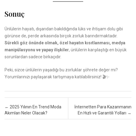
Sonuç
Ünlülerin hayatı, dışarıdan bakıldığında lüks ve ihtişam dolu gibi
görünse de, perde arkasında birçok zorluk barındırmaktadır.
Sürekli göz önünde olmak, özel hayatın kısıtlanması, medya
manipülasyonu ve yapay ilişkiler
, ünlülerin karşılaştığı en büyük
sorunlardan sadece birkaçıdır.
Peki, sizce ünlülerin yaşadığı bu zorluklar şöhrete değer mi?
Yorumlarınızı paylaşarak tartışmaya katılabilirsiniz! 🎬✨
Navigasyon sonrası
←
2025 Yılının En Trend Moda
İnternetten Para Kazanmanın
Akımları Neler Olacak?
En Hızlı ve Garantili Yolları
→