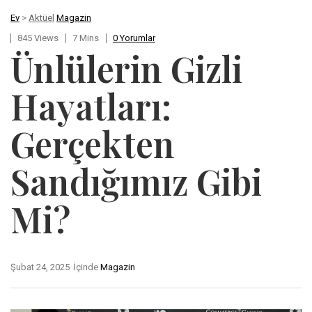
Ev
>
Aktüel
Magazin
845 Views
7 Mins
0 Yorumlar
Ünlülerin Gizli
Hayatları:
Gerçekten
Sandığımız Gibi
Mi?
Şubat 24, 2025
İçinde
Magazin