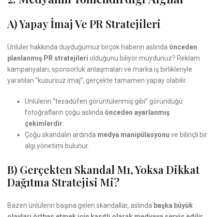
A) Yapay İmaj Ve PR Stratejileri
Ünlüler hakkında duyduğumuz birçok haberin aslında
önceden
planlanmış PR stratejileri
olduğunu biliyor muydunuz? Reklam
kampanyaları, sponsorluk anlaşmaları ve marka iş birlikleriyle
yaratılan “kusursuz imaj”, gerçekte tamamen yapay olabilir.
Ünlülerin “tesadüfen görüntülenmiş gibi” göründüğü
fotoğrafların çoğu aslında
önceden ayarlanmış
çekimlerdir
.
Çoğu skandalın ardında
medya manipülasyonu
ve bilinçli bir
algı yönetimi bulunur.
B) Gerçekten Skandal Mı, Yoksa Dikkat
Dağıtma Stratejisi Mi?
Bazen ünlülerin başına gelen skandallar, aslında
başka büyük
olayları örtbas etmek için kasıtlı olarak medyaya servis edilir
.